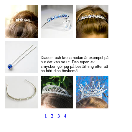
Diadem och krona nedan är exempel på
hur det kan se ut. Den typen av
smycken gör jag på beställning efter att
ha hört dina önskemål.
1
1
2
2
3
3
4
4