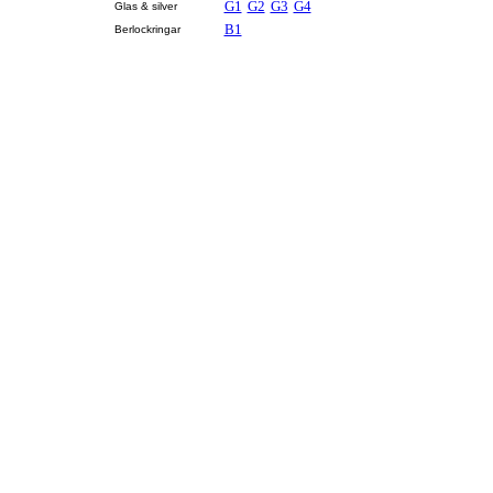
G1
G2
G3
G4
Glas & silver
B1
Berlockringar