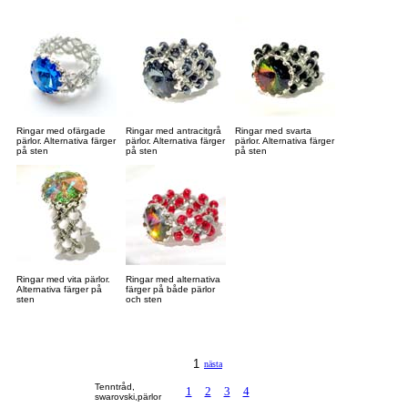
Ringar med ofärgade
Ringar med antracitgrå
Ringar med svarta
pärlor. Alternativa färger
pärlor. Alternativa färger
pärlor. Alternativa färger
på sten
på sten
på sten
Ringar med vita pärlor.
Ringar med alternativa
Alternativa färger på
färger på både pärlor
sten
och sten
1
föregående
nästa
Tenntråd,
1
2
3
4
swarovski,pärlor